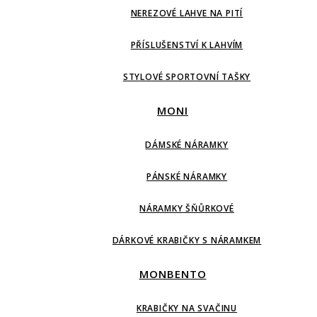
NEREZOVÉ LAHVE NA PITÍ
PŘÍSLUŠENSTVÍ K LAHVÍM
STYLOVÉ SPORTOVNÍ TAŠKY
MONI
DÁMSKÉ NÁRAMKY
PÁNSKÉ NÁRAMKY
NÁRAMKY ŠŇŮRKOVÉ
DÁRKOVÉ KRABIČKY S NÁRAMKEM
MONBENTO
KRABIČKY NA SVAČINU