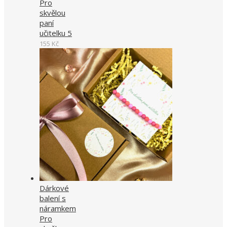
Pro
skvělou
paní
učitelku 5
155
Kč
Dárkové
balení s
náramkem
Pro