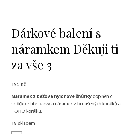
Dárkové balení s
náramkem Děkuji ti
za vše 3
195
Kč
Náramek z béžové nylonové šňůrky
doplněn o
srdíčko zlaté barvy a náramek z broušených korálků a
TOHO korálků.
18 skladem
Dárkové