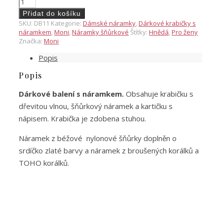
balení
Přidat do košíku
s
SKU:
DB11
Kategorie:
Dámské náramky
,
Dárkové krabičky s
náramkem
náramkem
,
Moni
,
Náramky šňůrkové
Štítky:
Hnědá
,
Pro ženy
Děkuji
Značka:
Moni
ti
Popis
za
vše
Popis
3
množství
Dárkové balení s náramkem.
Obsahuje krabičku s
dřevitou vlnou, šňůrkový náramek a kartičku s
nápisem. Krabička je zdobena stuhou.
Náramek z béžové nylonové šňůrky doplněn o
srdíčko zlaté barvy a náramek z broušených korálků a
TOHO korálků.