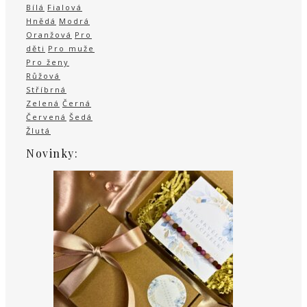
Bílá
Fialová
Hnědá
Modrá
Oranžová
Pro
děti
Pro muže
Pro ženy
Růžová
Stříbrná
Zelená
Černá
Červená
Šedá
Žlutá
Novinky: