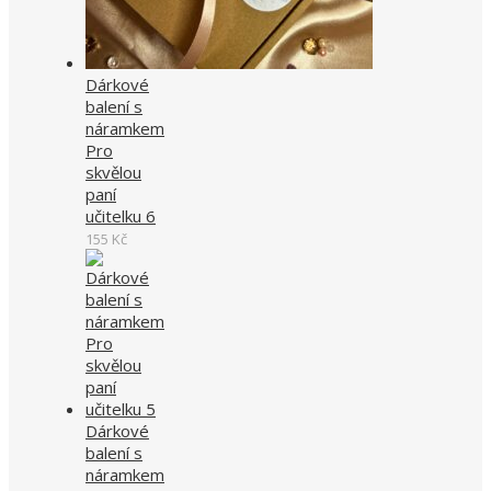
Dárkové
balení s
náramkem
Pro
skvělou
paní
učitelku 6
155
Kč
Dárkové
balení s
náramkem