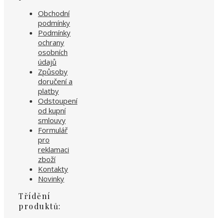
Obchodní
podmínky
Podmínky
ochrany
osobních
údajů
Způsoby
doručení a
platby
Odstoupení
od kupní
smlouvy
Formulář
pro
reklamaci
zboží
Kontakty
Novinky
Třídění
produktů: