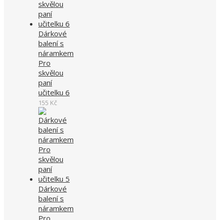
Dárkové
balení s
náramkem
Pro
skvělou
paní
učitelku 6
155
Kč
Dárkové
balení s
náramkem
Pro