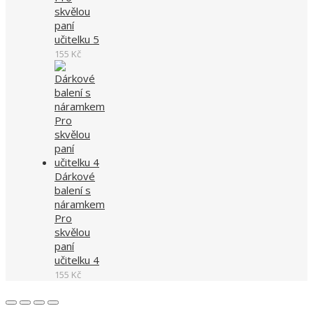
skvělou
paní
učitelku 5
155
Kč
Dárkové
balení s
náramkem
Pro
skvělou
paní
učitelku 4
155
Kč