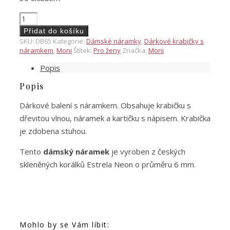
Dárkové
balení
Přidat do košíku
s
SKU:
DB65
Kategorie:
Dámské náramky
,
Dárkové krabičky s
náramkem
náramkem
,
Moni
Štítek:
Pro ženy
Značka:
Moni
Pro
Popis
skvělou
paní
Popis
učitelku
5
Dárkové balení s náramkem. Obsahuje krabičku s
množství
dřevitou vlnou, náramek a kartičku s nápisem. Krabička
je zdobena stuhou.
Tento
dámský náramek
je vyroben z českých
skleněných korálků Estrela Neon o průměru 6 mm.
Mohlo by se Vám líbit: