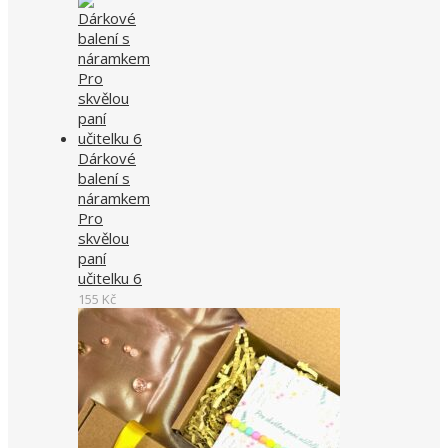
Dárkové
balení s
náramkem
Pro
skvělou
paní
učitelku 6
155
Kč