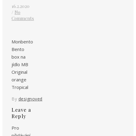
16.2.2020
/
No
Comments
Monbento
Bento
box na
jídlo MB
Original
orange
Tropical
By
designoved
Leave a
Reply
Pro
přidávání