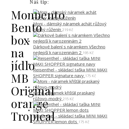
Náš tip:
Monbento
Bento
Moni - dámský náramek achát růžový
matný růženín
219
Kč
box
Dárkové balení s náramkem Všechno
na
nejlepší k narozeninám 2
195
Kč
jídlo
Reisenthel - skládací taška MINI MAXI
MB
SHOPPER signature navy
175
Kč
Original
Moni - náramek křišťál praskaný
růžovo-modrý
orange
215
Kč
Tropical
Reisenthel - skládací taška MINI MAXI
SHOPPER lemon dots
175
Kč