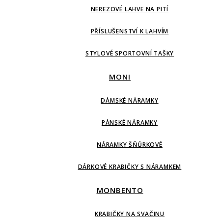
NEREZOVÉ LAHVE NA PITÍ
PŘÍSLUŠENSTVÍ K LAHVÍM
STYLOVÉ SPORTOVNÍ TAŠKY
MONI
DÁMSKÉ NÁRAMKY
PÁNSKÉ NÁRAMKY
NÁRAMKY ŠŇŮRKOVÉ
DÁRKOVÉ KRABIČKY S NÁRAMKEM
MONBENTO
KRABIČKY NA SVAČINU