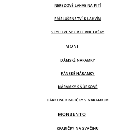
NEREZOVÉ LAHVE NA PITÍ
PŘÍSLUŠENSTVÍ K LAHVÍM
STYLOVÉ SPORTOVNÍ TAŠKY
MONI
DÁMSKÉ NÁRAMKY
PÁNSKÉ NÁRAMKY
NÁRAMKY ŠŇŮRKOVÉ
DÁRKOVÉ KRABIČKY S NÁRAMKEM
MONBENTO
KRABIČKY NA SVAČINU