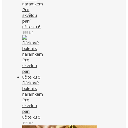
náramkem
Pro
skvělou
paní
učitelku 6
155
Kč
Dárkové
balení s
náramkem
Pro
skvělou
paní
učitelku 5
155
Kč