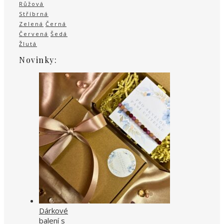
Růžová
Stříbrná
Zelená
Černá
Červená
Šedá
Žlutá
Novinky:
Dárkové
balení s