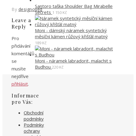
Santoro taška Shoulder Bag Mirabelle
By
designoved
Secrets
1 150
Kč
Leave a
Reply
Moni - dámský náramek syntetický
měsíční kámen růžový křišťál matný
Pro
189
Kč
přidávání
komentářů
Moni - náramek labradorit, malachit s
se
Budhou
220
Kč
musíte
nejdříve
přihlásit
.
Informace
pro Vás:
Obchodní
podmínky
Podmínky
ochrany