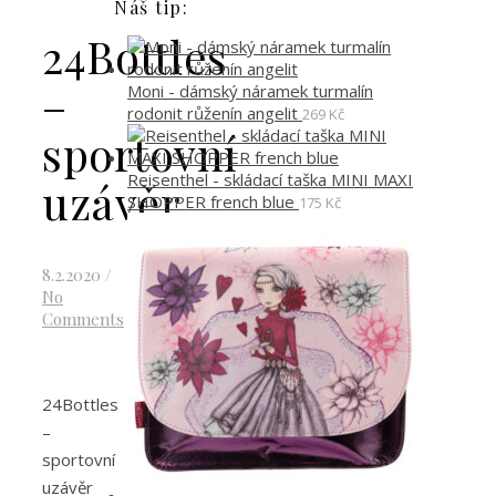
Náš tip:
24Bottles
–
Moni - dámský náramek turmalín
rodonit růženín angelit
269
Kč
sportovní
Reisenthel - skládací taška MINI MAXI
uzávěr
SHOPPER french blue
175
Kč
8.2.2020
/
No
Comments
24Bottles
–
sportovní
uzávěr