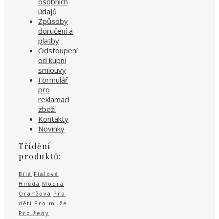
osobních
údajů
Způsoby
doručení a
platby
Odstoupení
od kupní
smlouvy
Formulář
pro
reklamaci
zboží
Kontakty
Novinky
Třídění
produktů:
Bílá
Fialová
Hnědá
Modrá
Oranžová
Pro
děti
Pro muže
Pro ženy