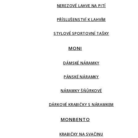
NEREZOVÉ LAHVE NA PITÍ
PŘÍSLUŠENSTVÍ K LAHVÍM
STYLOVÉ SPORTOVNÍ TAŠKY
MONI
DÁMSKÉ NÁRAMKY
PÁNSKÉ NÁRAMKY
NÁRAMKY ŠŇŮRKOVÉ
DÁRKOVÉ KRABIČKY S NÁRAMKEM
MONBENTO
KRABIČKY NA SVAČINU