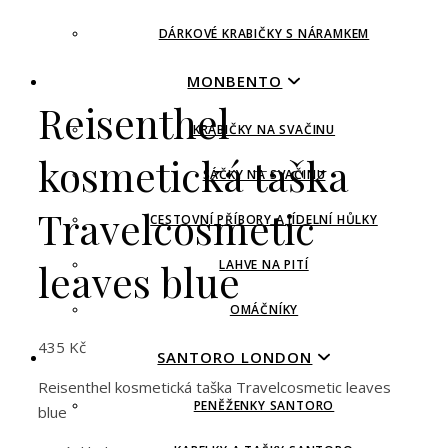
DÁRKOVÉ KRABIČKY S NÁRAMKEM
MONBENTO
Reisenthel
KRABIČKY NA SVAČINU
kosmetická taška
SÁČKY NA SVAČINU
Travelcosmetic
CESTOVNÍ PŘÍBORY A JÍDELNÍ HŮLKY
leaves blue
LAHVE NA PITÍ
OMÁČNÍKY
435
Kč
SANTORO LONDON
Reisenthel kosmetická taška Travelcosmetic leaves
PENĚŽENKY SANTORO
blue