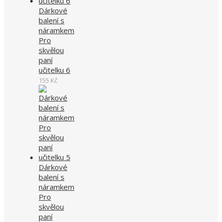
Dárkové
balení s
náramkem
Pro
skvělou
paní
učitelku 6
155
Kč
Dárkové
balení s
náramkem
Pro
skvělou
paní