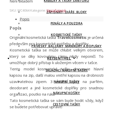
Není skladem
KABELKY A TAŠKY SANTORO
SKU:
WC4064
Kategorie:
Nezařazené
ZÁPISNÍKY, DIÁŘE, BLOKY
Popis
PENÁLY A POUZDRA
Popis
KOSMETICKÉ TAŠKY
Originální kosmetická taška
Travelcosmetic
je určená
především pro kosmetické potřeby a doplňky.
PŘÍVĚSKY, BALZÁMY, MANIKŮRY A DOPLŇKY
Kosmetická taška se může chlubit velkým otvorem,
který se díky kovovému rámu nikdy neponičí. To
REISENTHEL
umožňuje dobrý přístup k uloženým věcem v tašce.
Tento model kosmetické tašky disponuje hlavní
SKLÁDACÍ NÁKUPNÍ TAŠKY
kapsou na zip, další malou vnitřní kapsou na drobnosti
uzavíratelnou zipem. 3 vnitřní kapsy na parfém,
NÁKUPNÍ TAŠKY
deodorant a jiné kosmetické doplňky pro snadnou
NÁKUPNÍ KOŠÍKY
organizaci, poutko na ruku.
Tato kosmetická taška se vám bude hodit vždy, když
CESTOVNÍ TAŠKY
se budete potřebovat upravit!