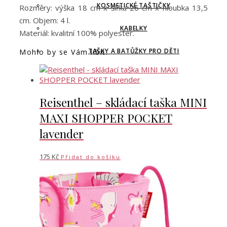
KOSMETICKÉ TAŠTIČKY
Rozměry: výška 18 cm x šířka 26 cm x hloubka 13,5
cm. Objem: 4 l.
KABELKY
Materiál: kvalitní 100% polyester.
TAŠKY A BATŮŽKY PRO DĚTI
Mohlo by se Vám líbit:
Reisenthel – skládací taška MINI
MAXI SHOPPER POCKET
lavender
175
Kč
Přidat do košíku