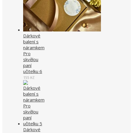
Dárkové
balení s
náramkem
Pro
skvělou
paní
učitelku 6
155
Kč
Dárkové