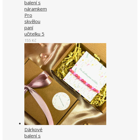
balení s
náramkem
Pro
skvělou
paní
učitelku 5
155
Kč
Dárkové
balení s