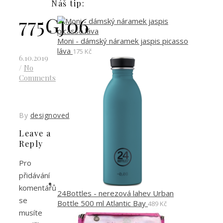
Náš tip:
775GJ06
Moni - dámský náramek jaspis picasso
láva
175
Kč
6.10.2019
/
No
Comments
By
designoved
Leave a
Reply
Pro
přidávání
komentářů
24Bottles - nerezová lahev Urban
se
Bottle 500 ml Atlantic Bay
489
Kč
musíte