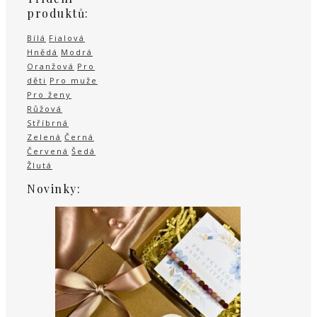
produktů:
Bílá
Fialová
Hnědá
Modrá
Oranžová
Pro
děti
Pro muže
Pro ženy
Růžová
Stříbrná
Zelená
Černá
Červená
Šedá
Žlutá
Novinky: