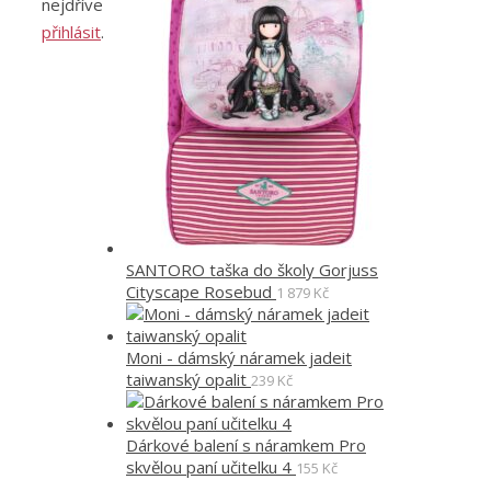
nejdříve
přihlásit
.
SANTORO taška do školy Gorjuss
Cityscape Rosebud
1 879
Kč
Moni - dámský náramek jadeit
taiwanský opalit
239
Kč
Dárkové balení s náramkem Pro
skvělou paní učitelku 4
155
Kč