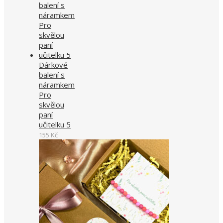
Dárkové
balení s
náramkem
Pro
skvělou
paní
učitelku 5
155
Kč