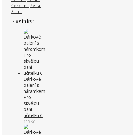
Červená
Šedá
Žlutá
Novinky:
Dárkové
balení s
náramkem
Pro
skvělou
paní
učitelku 6
155
Kč