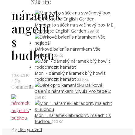
Náš tip:
náramek
angelit
Monbento sáček na svačinový box MB
Pochette English Garden
299
Kč
s
Dárkové balení s náramkem Vše
budhou
nejlepší
205
Kč
Moni - dámský náramek bílý howlit
30.9.2019
rodochrozit hematit
239
Kč
/
No
Dárkové
Comments
balení s náramkem Miyuki Pro tebe 2
259
Kč
Moni - náramek labradorit, malachit s
Budhou
220
Kč
By
designoved