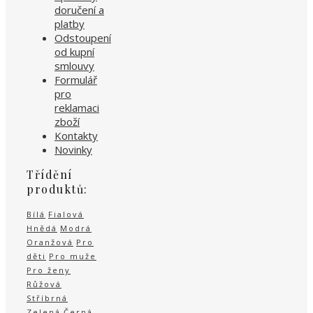
doručení a
platby
Odstoupení
od kupní
smlouvy
Formulář
pro
reklamaci
zboží
Kontakty
Novinky
Třídění
produktů:
Bílá
Fialová
Hnědá
Modrá
Oranžová
Pro
děti
Pro muže
Pro ženy
Růžová
Stříbrná
Zelená
Černá