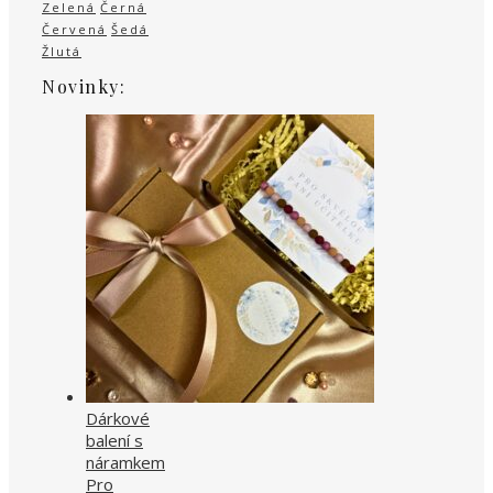
Zelená
Černá
Červená
Šedá
Žlutá
Novinky:
Dárkové
balení s
náramkem
Pro