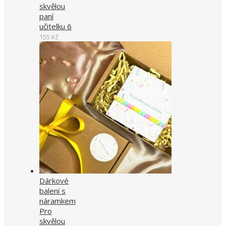
skvělou
paní
učitelku 6
155
Kč
Dárkové
balení s
náramkem
Pro
skvělou