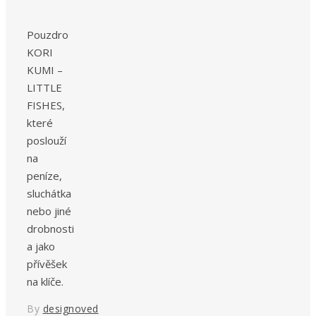
Pouzdro
KORI
KUMI –
LITTLE
FISHES,
které
poslouží
na
peníze,
sluchátka
nebo jiné
drobnosti
a jako
přívěšek
na klíče.
By
designoved