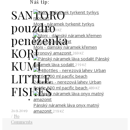
Náš tip:
SANTORO
pouzdro
Moni - náramek tyrkenit tyrkys
mookait
219
Kč
peněženka
Moni - dámský náramek křemen
KORI
citronový amazonit
269
Kč
Pánský
KUMI
náramek láva sodalit
219
Kč
LITTLE
24Bottles - nerezová lahev Urban
FISHES
Bottle 500 ml pacific beach
489
Kč
Pánský náramek láva onyx matný
21.9.2019
amazonit
219
Kč
/
No
Comments