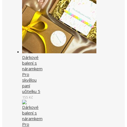
Dárkové
balení s
náramkem
Pro
skvělou
paní
učitelku 5
155
Kč