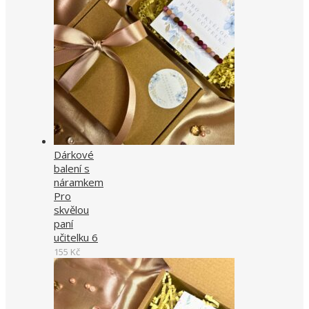
Dárkové
balení s
náramkem
Pro
skvělou
paní
učitelku 6
155
Kč