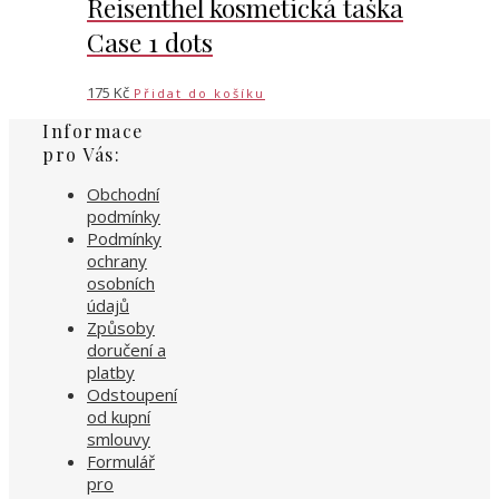
Reisenthel kosmetická taška
Case 1 dots
175
Kč
Přidat do košíku
Informace
pro Vás:
Obchodní
podmínky
Podmínky
ochrany
osobních
údajů
Způsoby
doručení a
platby
Odstoupení
od kupní
smlouvy
Formulář
pro