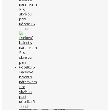
náramkem
Pro
skvělou
paní
učitelku 6
155
Kč
Dárkové
balení s
náramkem
Pro
skvělou
paní
učitelku 5
155
Kč