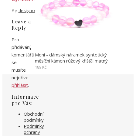
By
designoved
Leave a
Reply
Pro
přidávání
Moni - dámský náramek syntetický
komentářů
měsíční kámen růžový křišťál matný
se
189
Kč
musíte
nejdříve
přihlásit
.
Informace
pro Vás:
Obchodní
podmínky
Podmínky
ochrany