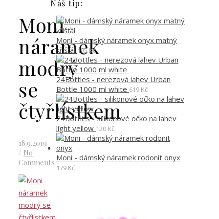
Náš tip:
Moni
náramek
Moni - dámský náramek onyx matný
křišťál
195
Kč
modrý
24Bottles - nerezová lahev Urban
se
Bottle 1000 ml white
619
Kč
čtyřlístkem
24Bottles - silikonové očko na lahev
light yellow
120
Kč
18.9.2019
/
No
Moni - dámský náramek rodonit onyx
Comments
179
Kč