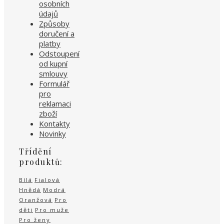
osobních
údajů
Způsoby
doručení a
platby
Odstoupení
od kupní
smlouvy
Formulář
pro
reklamaci
zboží
Kontakty
Novinky
Třídění
produktů:
Bílá
Fialová
Hnědá
Modrá
Oranžová
Pro
děti
Pro muže
Pro ženy