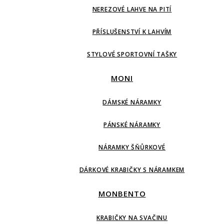
NEREZOVÉ LAHVE NA PITÍ
PŘÍSLUŠENSTVÍ K LAHVÍM
STYLOVÉ SPORTOVNÍ TAŠKY
MONI
DÁMSKÉ NÁRAMKY
PÁNSKÉ NÁRAMKY
NÁRAMKY ŠŇŮRKOVÉ
DÁRKOVÉ KRABIČKY S NÁRAMKEM
MONBENTO
KRABIČKY NA SVAČINU