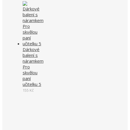
Dárkové
balení s
náramkem
Pro
skvělou
paní
učitelku 5
155
Kč