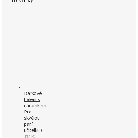
Novinky:
Dárkové
balení s
náramkem
Pro
skvělou
paní
učitelku 6
155
Kč