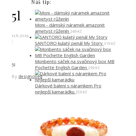
Náš tip:
5l
Moni - dámský náramek amazonit
ametyst růženín
249
Kč
11.6.2019
/
SANTORO kulatý penál My Story
319
Kč
Monbento sáček na svačinový box MB
5l
Pochette English Garden
299
Kč
By
designoved
Dárkové balení s náramkem Pro
nejlepší kamarádku
259
Kč