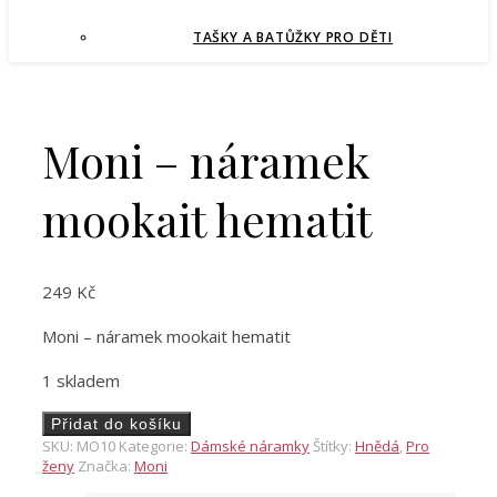
TAŠKY A BATŮŽKY PRO DĚTI
Moni – náramek
mookait hematit
249
Kč
Moni – náramek mookait hematit
1 skladem
Moni
Přidat do košíku
-
SKU:
MO10
Kategorie:
Dámské náramky
Štítky:
Hnědá
,
Pro
náramek
ženy
Značka:
Moni
mookait