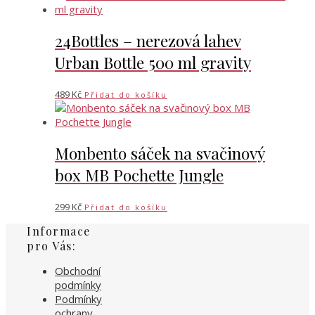
24Bottles – nerezová lahev
Urban Bottle 500 ml gravity
489
Kč
Přidat do košíku
Monbento sáček na svačinový
box MB Pochette Jungle
299
Kč
Přidat do košíku
Informace
pro Vás:
Obchodní
podmínky
Podmínky
ochrany