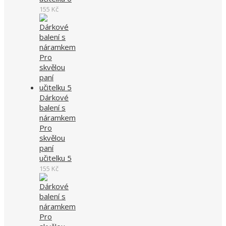
155
Kč
Dárkové
balení s
náramkem
Pro
skvělou
paní
učitelku 5
155
Kč