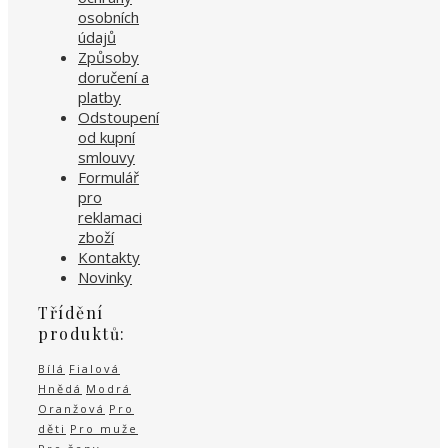
osobních
údajů
Způsoby
doručení a
platby
Odstoupení
od kupní
smlouvy
Formulář
pro
reklamaci
zboží
Kontakty
Novinky
Třídění
produktů:
Bílá
Fialová
Hnědá
Modrá
Oranžová
Pro
děti
Pro muže