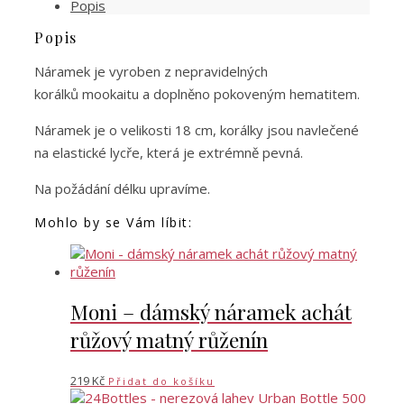
Popis
hematit
množství
Popis
Náramek je vyroben z nepravidelných
korálků mookaitu a doplněno pokoveným hematitem.
Náramek je o velikosti 18 cm, korálky jsou navlečené
na elastické lycře, která je extrémně pevná.
Na požádání délku upravíme.
Mohlo by se Vám líbit:
Moni – dámský náramek achát
růžový matný růženín
219
Kč
Přidat do košíku