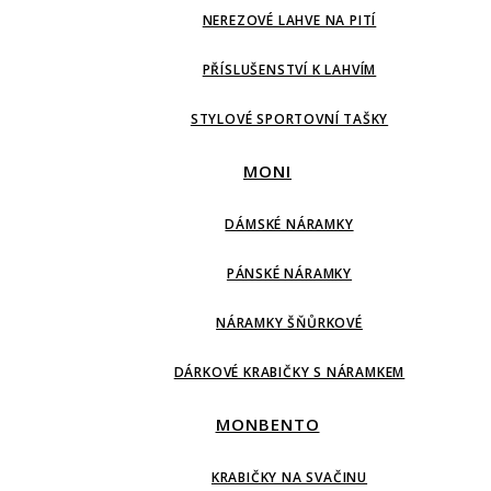
NEREZOVÉ LAHVE NA PITÍ
PŘÍSLUŠENSTVÍ K LAHVÍM
STYLOVÉ SPORTOVNÍ TAŠKY
MONI
DÁMSKÉ NÁRAMKY
PÁNSKÉ NÁRAMKY
NÁRAMKY ŠŇŮRKOVÉ
DÁRKOVÉ KRABIČKY S NÁRAMKEM
MONBENTO
KRABIČKY NA SVAČINU