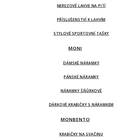
NEREZOVÉ LAHVE NA PITÍ
PŘÍSLUŠENSTVÍ K LAHVÍM
STYLOVÉ SPORTOVNÍ TAŠKY
MONI
DÁMSKÉ NÁRAMKY
PÁNSKÉ NÁRAMKY
NÁRAMKY ŠŇŮRKOVÉ
DÁRKOVÉ KRABIČKY S NÁRAMKEM
MONBENTO
KRABIČKY NA SVAČINU