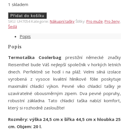
1 skladem
Reisenthel
Přidat do košíku
-
SKU:
UH7054
Kategorie:
Nákupní tašky
Štítky:
Pro muže
,
Pro ženy
,
chladící
Šedá
taška
Popis
COOLERBAG
signature
Popis
black
množství
Termotaška
Coolerbag
prestižní německé značky
Reisenthel bude Váš nejlepší společník v horkých letních
dnech. Perfektně se hodí i na pláž. Velmi silná izolace
vyrobená z vysoce kvalitní hliníkové fólie poskytuje
maximální chladící výkon. Pevné víko chladicí tašky je
uzavíratelné obousměrným zipem. Dva pevné popruhy,
robustní základna. Tato chladicí taška nabízí komfort,
který si rozhodně zasloužíte!
Rozměry: výška 24,5 cm x šířka 44,5 cm x hloubka 25
cm. Objem: 20 l.