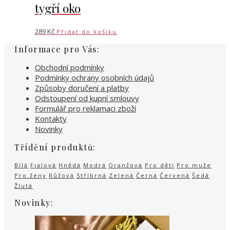
tygří oko
289
Kč
Přidat do košíku
Informace pro Vás:
Obchodní podmínky
Podmínky ochrany osobních údajů
Způsoby doručení a platby
Odstoupení od kupní smlouvy
Formulář pro reklamaci zboží
Kontakty
Novinky
Třídění produktů:
Bílá
Fialová
Hnědá
Modrá
Oranžová
Pro děti
Pro muže
Pro ženy
Růžová
Stříbrná
Zelená
Černá
Červená
Šedá
Žlutá
Novinky: