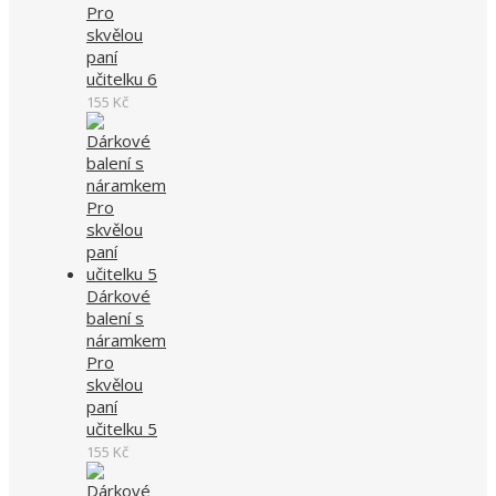
Pro
skvělou
paní
učitelku 6
155
Kč
Dárkové
balení s
náramkem
Pro
skvělou
paní
učitelku 5
155
Kč