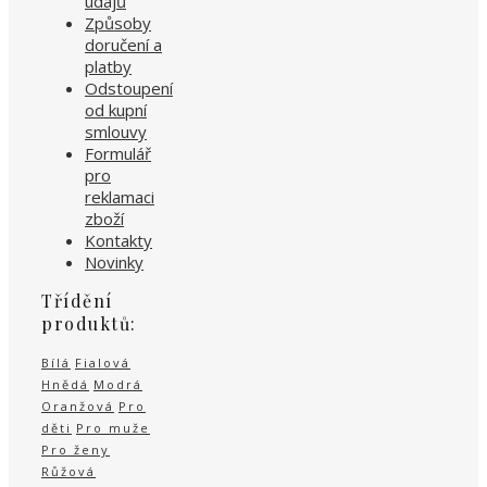
údajů
Způsoby
doručení a
platby
Odstoupení
od kupní
smlouvy
Formulář
pro
reklamaci
zboží
Kontakty
Novinky
Třídění
produktů:
Bílá
Fialová
Hnědá
Modrá
Oranžová
Pro
děti
Pro muže
Pro ženy
Růžová