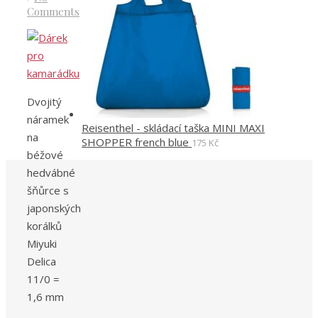
Comments
Dvojitý
náramek
Reisenthel - skládací taška MINI MAXI
na
SHOPPER french blue
175
Kč
béžové
hedvábné
šňůrce s
japonských
korálků
Miyuki
Delica
11/0 =
1,6 mm