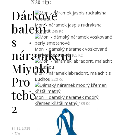
Náš tip:
Dárkové
balení
Moni - náramek jaspis rudraksha
hematit
249
Kč
s
Moni - dámský náramek voskované
náramkem
perly smetanové
105
Kč
Miyuki
Moni - náramek labradorit, malachit s
Pro
Budhou
220
Kč
tebe
Moni - dámský náramek modrý
křemen křišťál matný
2
139
Kč
14.12.2025
/
No