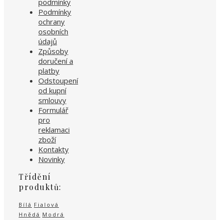
podmínky
Podmínky
ochrany
osobních
údajů
Způsoby
doručení a
platby
Odstoupení
od kupní
smlouvy
Formulář
pro
reklamaci
zboží
Kontakty
Novinky
Třídění
produktů:
Bílá
Fialová
Hnědá
Modrá