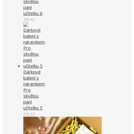
skvělou
paní
učitelku 6
155
Kč
Dárkové
balení s
náramkem
Pro
skvělou
paní
učitelku 5
155
Kč