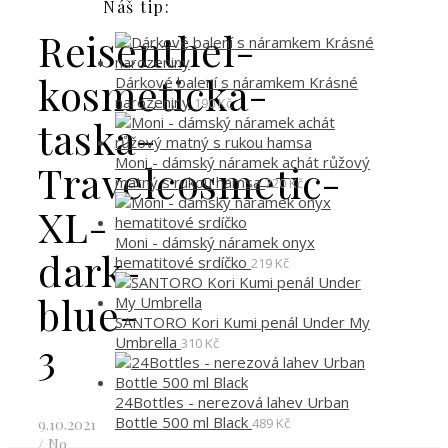
Náš tip:
Reisenthel-
kosmeticka-
Dárkové balení s náramkem Krásné
narozeniny
190
Kč
taska-
Moni - dámský náramek achát růžový
Travelcosmetic-
matný s rukou hamsa
220
Kč
XL-
Moni - dámský náramek onyx
dark-
hematitové srdíčko
219
Kč
blue-
SANTORO Kori Kumi penál Under My
Umbrella
3
310
Kč
24Bottles - nerezová lahev Urban
Bottle 500 ml Black
489
Kč
9.10.2021
/
No