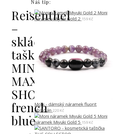
Náš tip:
Reisenthel
Moni
náramek Miyuki Gold 2
159
Kč
–
skládací
taška
MINI
MAXI
SHOPPER
french
Moni - dámský náramek fluorit
obsidián
220
Kč
blue
Moni
náramek Miyuki Gold 5
159
Kč