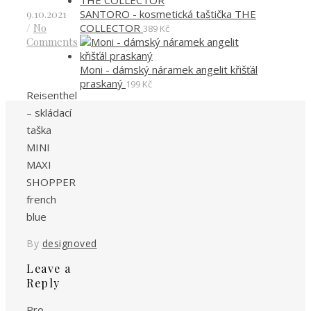
SANTORO - kosmetická taštička THE
9.10.2021
COLLECTOR
/
No
389
Kč
Comments
Moni - dámský náramek angelit křišťál
praskaný
199
Kč
Reisenthel
– skládací
taška
MINI
MAXI
SHOPPER
french
blue
By
designoved
Leave a
Reply
Pro