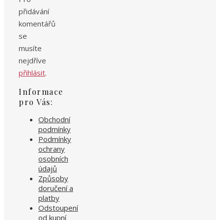
přidávání
komentářů
se
musíte
nejdříve
přihlásit
.
Informace
pro Vás:
Obchodní
podmínky
Podmínky
ochrany
osobních
údajů
Způsoby
doručení a
platby
Odstoupení
od kupní