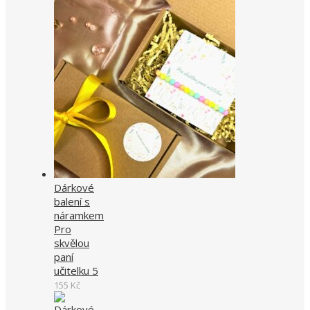
Dárkové
balení s
náramkem
Pro
skvělou
paní
učitelku 5
155
Kč