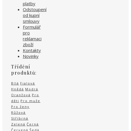
platby
Odstoupení
od kupní
smlouvy
Formulář
pro
reklamaci
zboží
Kontakty
Novinky
Třídění
produktů:
Bílá
Fialová
Hnědá
Modrá
Oranžová
Pro
děti
Pro muže
Pro ženy
Růžová
Stříbrná
Zelená
Černá
Červená
Šedá