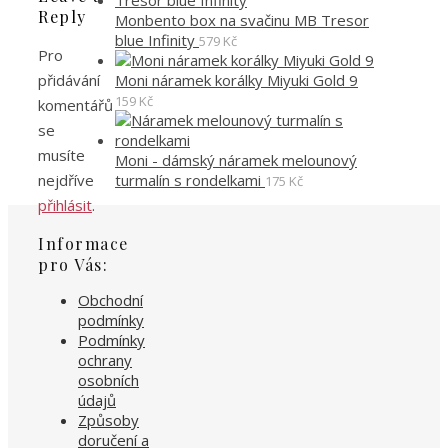
Reply
Monbento box na svačinu MB Tresor
blue Infinity
579
Kč
Pro
Moni náramek korálky Miyuki Gold 9
přidávání
159
Kč
komentářů
se
musíte
Moni - dámský náramek melounový
turmalín s rondelkami
nejdříve
175
Kč
přihlásit
.
Informace
pro Vás:
Obchodní
podmínky
Podmínky
ochrany
osobních
údajů
Způsoby
doručení a