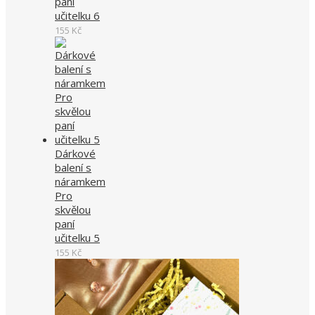
paní
učitelku 6
155
Kč
Dárkové
balení s
náramkem
Pro
skvělou
paní
učitelku 5
155
Kč