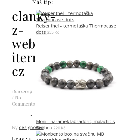
Náš tip:
clanky-
z-
Reisenthel - termotaška Thermocase
dots
355
Kč
webu-
itermohrnek-
cz
16.10.2019
/
No
Comments
Moni - náramek labradorit, malachit s
Budhou
By
designoved
220
Kč
Leave a