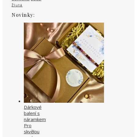
Žlutá
Novinky:
Dárkové
balení s
náramkem
Pro
skvělou