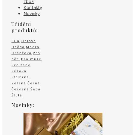
zboží
Kontakty
Novinky
Třídění
produktů:
Bílá
Fialová
Hnědá
Modrá
Oranžová
Pro
děti
Pro muže
Pro ženy
Růžová
Stříbrná
Zelená
Černá
Červená
Šedá
Žlutá
Novinky: