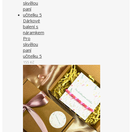
Dárkové
balení s
náramkem
Pro
skvělou
paní
učitelku 5
155
Kč