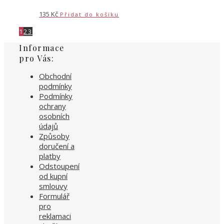
135
Kč
Přidat do košíku
1
2
3
Informace
pro Vás:
Obchodní
podmínky
Podmínky
ochrany
osobních
údajů
Způsoby
doručení a
platby
Odstoupení
od kupní
smlouvy
Formulář
pro
reklamaci