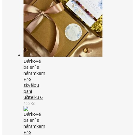
Dárkové
balení s
náramkem
Pro
skvělou
paní
učitelku 6
155
Kč