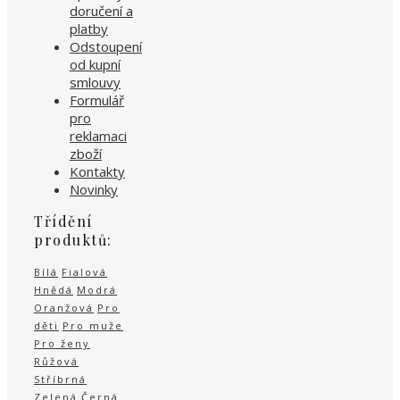
doručení a
platby
Odstoupení
od kupní
smlouvy
Formulář
pro
reklamaci
zboží
Kontakty
Novinky
Třídění
produktů:
Bílá
Fialová
Hnědá
Modrá
Oranžová
Pro
děti
Pro muže
Pro ženy
Růžová
Stříbrná
Zelená
Černá