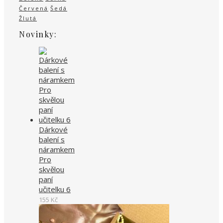
Červená
Šedá
Žlutá
Novinky:
Dárkové
balení s
náramkem
Pro
skvělou
paní
učitelku 6
155
Kč