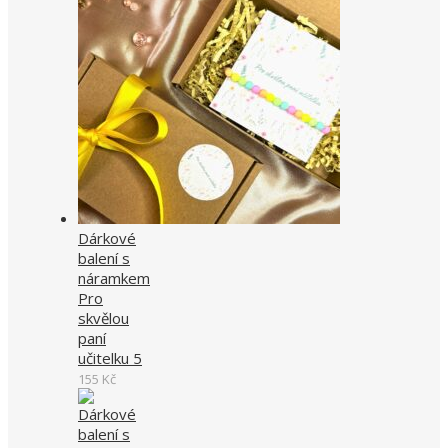
Dárkové
balení s
náramkem
Pro
skvělou
paní
učitelku 5
155
Kč