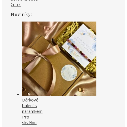
Žlutá
Novinky:
Dárkové
balení s
náramkem
Pro
skvělou