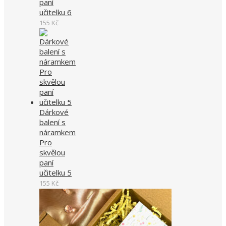
paní
učitelku 6
155
Kč
Dárkové
balení s
náramkem
Pro
skvělou
paní
učitelku 5
155
Kč