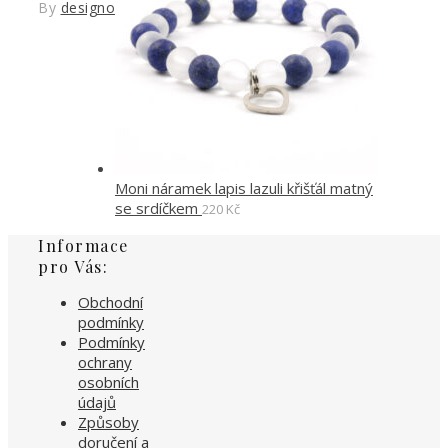
By
designoved
Moni náramek lapis lazuli křišťál matný
se srdíčkem
220
Kč
Informace
pro Vás:
Obchodní
podmínky
Podmínky
ochrany
osobních
údajů
Způsoby
doručení a