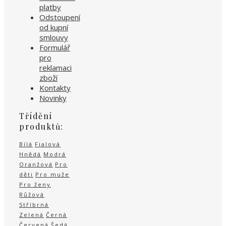
platby
Odstoupení
od kupní
smlouvy
Formulář
pro
reklamaci
zboží
Kontakty
Novinky
Třídění
produktů:
Bílá
Fialová
Hnědá
Modrá
Oranžová
Pro
děti
Pro muže
Pro ženy
Růžová
Stříbrná
Zelená
Černá
Červená
Šedá