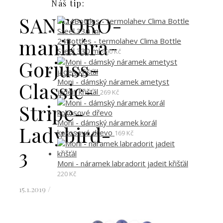
Náš tip:
SANTORO-
manikúra-
24Bottles - termolahev Clima Bottle
Steel 330 ml
690
Kč
Gorjuss-
Moni - dámský náramek ametyst
Classic-
jadeit křišťál
269
Kč
Stripe-
Moni - dámský náramek korál
Ladybird-
kokosové dřevo
169
Kč
3
Moni - náramek labradorit jadeit křišťál
220
Kč
15.1.2019
/