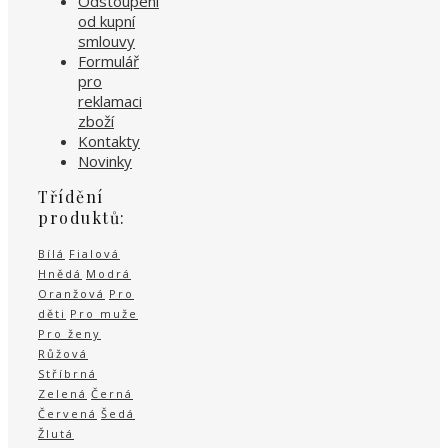
Odstoupení
od kupní
smlouvy
Formulář
pro
reklamaci
zboží
Kontakty
Novinky
Třídění
produktů:
Bílá
Fialová
Hnědá
Modrá
Oranžová
Pro
děti
Pro muže
Pro ženy
Růžová
Stříbrná
Zelená
Černá
Červená
Šedá
Žlutá