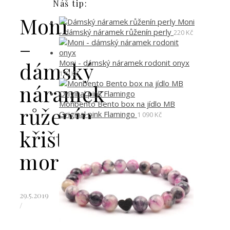
Náš tip:
Moni
Moni
- dámský náramek růženín perly
220
Kč
–
Moni - dámský náramek rodonit onyx
dámský
179
Kč
náramek
Monbento Bento box na jídlo MB
růženín
Original pink Flamingo
1 090
Kč
křišťál
morganit
29.5.2019
/