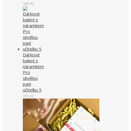
155
Kč
Dárkové
balení s
náramkem
Pro
skvělou
paní
učitelku 5
155
Kč