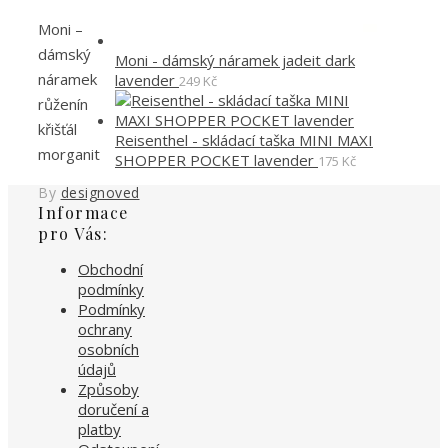
Moni –
dámský
Moni - dámský náramek jadeit dark
náramek
lavender
249
Kč
růženín
křišťál
Reisenthel - skládací taška MINI MAXI
morganit
SHOPPER POCKET lavender
175
Kč
By
designoved
Informace
pro Vás:
Obchodní
podmínky
Podmínky
ochrany
osobních
údajů
Způsoby
doručení a
platby