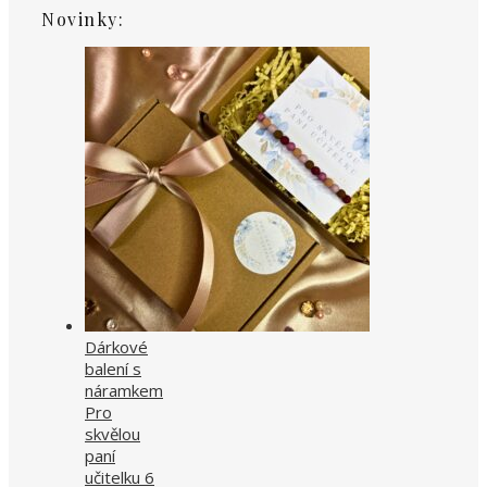
Novinky:
Dárkové
balení s
náramkem
Pro
skvělou
paní
učitelku 6