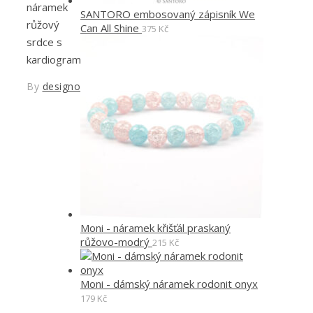
náramek
SANTORO embosovaný zápisník We
růžový
Can All Shine
375
Kč
srdce s
kardiogramem
By
designoved
Moni - náramek křišťál praskaný
růžovo-modrý
215
Kč
Moni - dámský náramek rodonit onyx
179
Kč