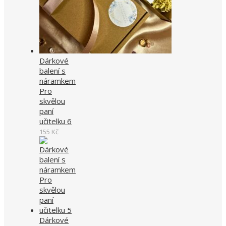
Dárkové
balení s
náramkem
Pro
skvělou
paní
učitelku 6
155
Kč
Dárkové