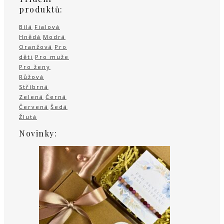
produktů:
Bílá
Fialová
Hnědá
Modrá
Oranžová
Pro
děti
Pro muže
Pro ženy
Růžová
Stříbrná
Zelená
Černá
Červená
Šedá
Žlutá
Novinky: