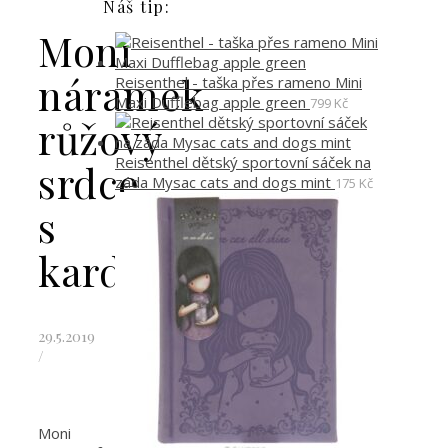
Náš tip:
Moni
náramek
Reisenthel - taška přes rameno Mini
Maxi Dufflebag apple green
799
Kč
růžový
Reisenthel dětský sportovní sáček na
srdce
záda Mysac cats and dogs mint
175
Kč
s
kardiogramem
29.5.2019
/
Moni