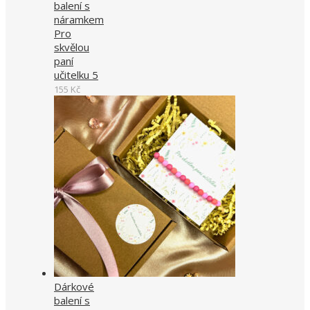
balení s
náramkem
Pro
skvělou
paní
učitelku 5
155
Kč
Dárkové
balení s