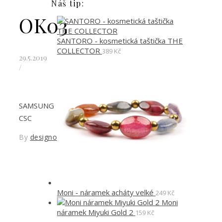
Náš tip:
OK03
SANTORO - kosmetická taštička THE
COLLECTOR
389
Kč
29.5.2019
/
SAMSUNG
CSC
By
designoved
Moni - náramek acháty velké
249
Kč
Moni
náramek Miyuki Gold 2
159
Kč