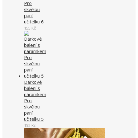
Pro
skvělou
paní
učitelku 6
155
Kč
Dárkové
balení s
náramkem
Pro
skvělou
paní
učitelku 5
155
Kč