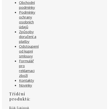
Obchodní
podmínky
Podmínky
ochrany
osobních
údajů
Způsoby
doručení a
platby
Odstoupení
od kupní
smlouvy
Formulář
pro
reklamaci
zboží
Kontakty
Novinky
Třídění
produktů:
Bílá
Fialová