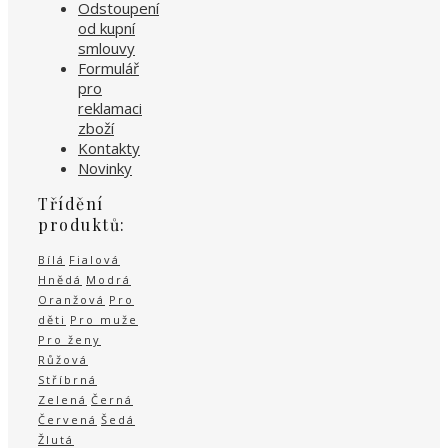
Odstoupení
od kupní
smlouvy
Formulář
pro
reklamaci
zboží
Kontakty
Novinky
Třídění
produktů:
Bílá
Fialová
Hnědá
Modrá
Oranžová
Pro
děti
Pro muže
Pro ženy
Růžová
Stříbrná
Zelená
Černá
Červená
Šedá
Žlutá