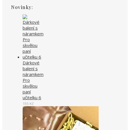
Novinky:
Dárkové
balení s
náramkem
Pro
skvělou
paní
učitelku 6
155
Kč