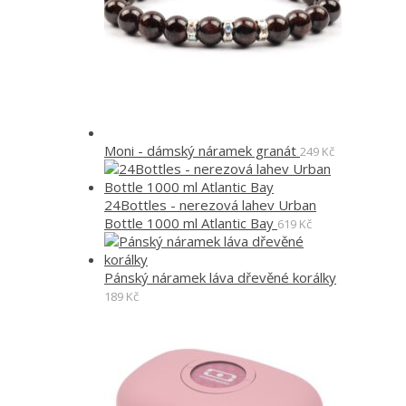
Moni - dámský náramek granát
249
Kč
24Bottles - nerezová lahev Urban
Bottle 1000 ml Atlantic Bay
619
Kč
Pánský náramek láva dřevěné korálky
189
Kč