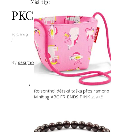
Náš tip:
PKC01
29.5.2019
/
By
designoved
Reisenthel dětská taška přes rameno
Minibag ABC FRIENDS PINK
259
Kč