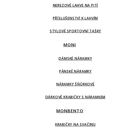
NEREZOVÉ LAHVE NA PITÍ
PŘÍSLUŠENSTVÍ K LAHVÍM
STYLOVÉ SPORTOVNÍ TAŠKY
MONI
DÁMSKÉ NÁRAMKY
PÁNSKÉ NÁRAMKY
NÁRAMKY ŠŇŮRKOVÉ
DÁRKOVÉ KRABIČKY S NÁRAMKEM
MONBENTO
KRABIČKY NA SVAČINU