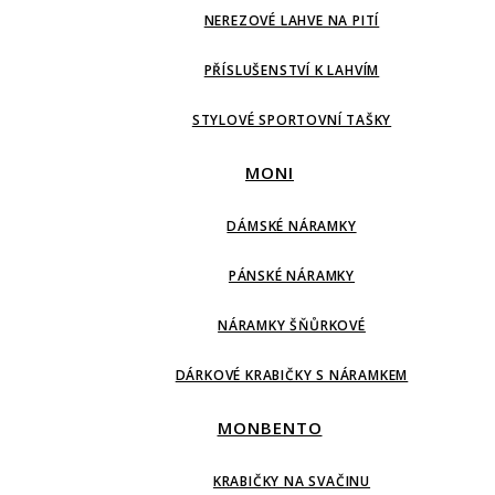
NEREZOVÉ LAHVE NA PITÍ
PŘÍSLUŠENSTVÍ K LAHVÍM
STYLOVÉ SPORTOVNÍ TAŠKY
MONI
DÁMSKÉ NÁRAMKY
PÁNSKÉ NÁRAMKY
NÁRAMKY ŠŇŮRKOVÉ
DÁRKOVÉ KRABIČKY S NÁRAMKEM
MONBENTO
KRABIČKY NA SVAČINU