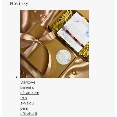
Novinky:
Dárkové
balení s
náramkem
Pro
skvělou
paní
učitelku 6