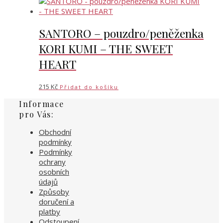
SANTORO – pouzdro/peněženka
KORI KUMI – THE SWEET
HEART
215
Kč
Přidat do košíku
Informace
pro Vás:
Obchodní
podmínky
Podmínky
ochrany
osobních
údajů
Způsoby
doručení a
platby
Odstoupení