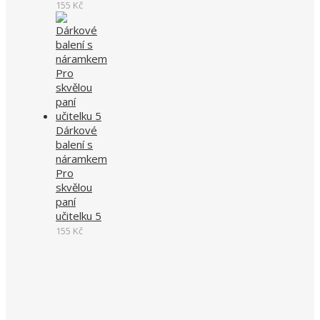
155
Kč
Dárkové
balení s
náramkem
Pro
skvělou
paní
učitelku 5
155
Kč