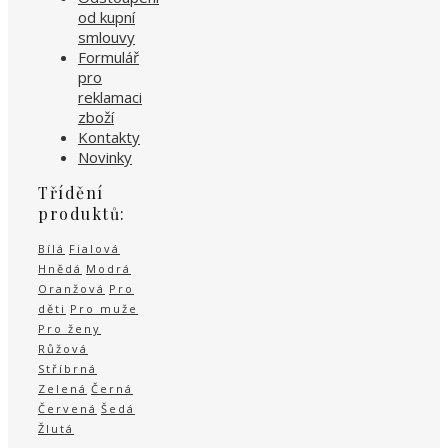
od kupní
smlouvy
Formulář
pro
reklamaci
zboží
Kontakty
Novinky
Třídění
produktů:
Bílá
Fialová
Hnědá
Modrá
Oranžová
Pro
děti
Pro muže
Pro ženy
Růžová
Stříbrná
Zelená
Černá
Červená
Šedá
Žlutá