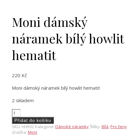
Moni dámský
náramek bílý howlit
hematit
220
Kč
Moni dámský náramek bílý howlit hematit
2 skladem
Moni
dámský
Přidat do košíku
náramek
SKU:
HHR02
Kategorie:
Dámské náramky
Štítky:
Bílá
,
Pro ženy
bílý
Značka:
Moni
howlit