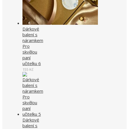
Dárkové
balení s
náramkem
Pro
skvělou
paní
učitelku 6
155
Kč
Dárkové
balení s