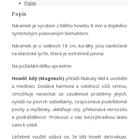
Popis
hematit
množství
Popis
Náramek je vyroben z bílého howlitu 8 mm a doplněno
syntetickým pokoveným hematitem.
Náramek je o velikosti 18 cm, korálky jsou navlečené
na elastické lycře, která je extrémně pevná.
Na požádání délku upravíme.
Howlit bílý (Magnezit)
přináší hluboký klid k uvolnění
a meditaci. Dodává harmonii a odolnost vůči stresu.
Umožňuje nenechat se zasáhnout problémy jiných,
vynáší na povrch sebeklamy, rozpoznává podvědomé
pocity a myšlenky, uklidňuje city, překonává nervozitu
a podrážděnost. Probouzí v nás bezvýhradnou lásku
sami k sobě.
Léčebné využití: udává se, že bílý howlit detoxikuje,