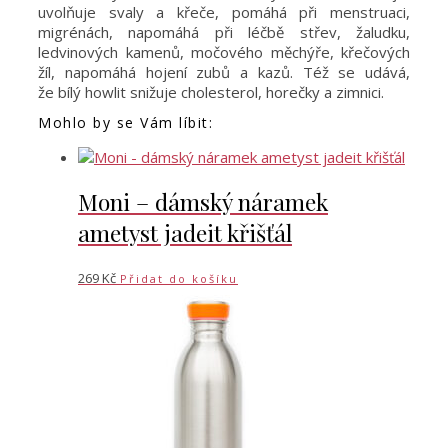
uvolňuje svaly a křeče, pomáhá při menstruaci,
migrénách, napomáhá při léčbě střev, žaludku,
ledvinových kamenů, močového měchýře, křečových
žíl, napomáhá hojení zubů a kazů. Též se udává,
že bílý howlit snižuje cholesterol, horečky a zimnici.
Mohlo by se Vám líbit:
Moni – dámský náramek
ametyst jadeit křišťál
269
Kč
Přidat do košíku