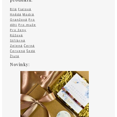
Bílá
Fialová
Hnědá
Modrá
Oranžová
Pro
děti
Pro muže
Pro ženy
Růžová
Stříbrná
Zelená
Černá
Červená
Šedá
Žlutá
Novinky: