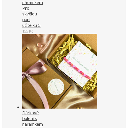
náramkem
Pro
skvělou
paní
učitelku 5
155
Kč
Dárkové
balení s
náramkem