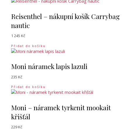
Reisenthel – nákupní košík Carrybag
nautic
1 245
Kč
Přidat do košíku
Moni náramek lapis lazuli
235
Kč
Přidat do košíku
Moni – náramek tyrkenit mookait
křišťál
229
Kč