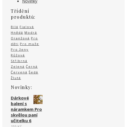
Novinky
Třídění
produktů:
Bílá
Fialová
Hnědá
Modrá
Oranžová
Pro
děti
Pro muže
Pro ženy
Růžová
Stříbrná
Zelená
Černá
Červená
Šedá
Žlutá
Novinky:
Dárkové
balení s
náramkem Pro
skvělou paní
učitelku 6
155
Kč