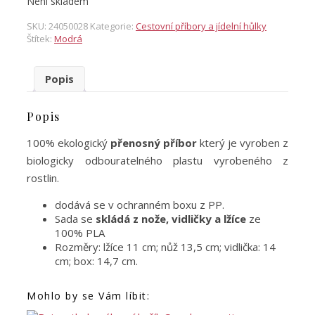
Není skladem
SKU:
24050028
Kategorie:
Cestovní příbory a jídelní hůlky
Štítek:
Modrá
Popis
Popis
100% ekologický
přenosný příbor
který je vyroben z
biologicky odbouratelného plastu vyrobeného z
rostlin.
dodává se v ochranném boxu z PP.
Sada se
skládá z nože, vidličky a lžíce
ze
100% PLA
Rozměry: lžíce 11 cm; nůž 13,5 cm; vidlička: 14
cm; box: 14,7 cm.
Mohlo by se Vám líbit: