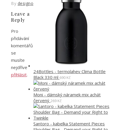
By
designoved
Leave a
Reply
Pro
přidávání
komentářů
se
musíte
nejdříve
24Bottles - termolahev Clima Bottle
přihlásit
.
Black 330 ml
690
Kč
Moni - dámský náramek mix achát
červený
269
Kč
Santoro - kabelka Statement Pieces
Shoulder Bag - Demand your Right to