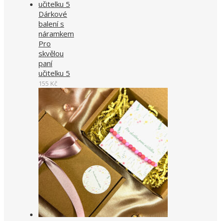
Dárkové
balení s
náramkem
Pro
skvělou
paní
učitelku 5
155
Kč