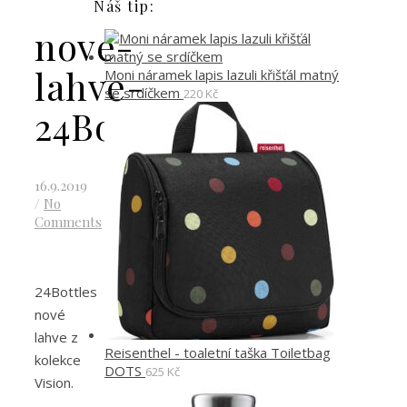
Náš tip:
nove-
lahve-
Moni náramek lapis lazuli křišťál matný
se srdíčkem
220
Kč
24Bottles
16.9.2019
/
No
Comments
24Bottles
nové
lahve z
Reisenthel - toaletní taška Toiletbag
kolekce
DOTS
625
Kč
Vision.