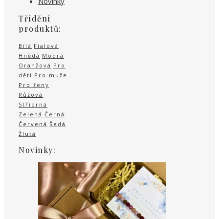
Novinky
Třídění
produktů:
Bílá
Fialová
Hnědá
Modrá
Oranžová
Pro
děti
Pro muže
Pro ženy
Růžová
Stříbrná
Zelená
Černá
Červená
Šedá
Žlutá
Novinky: