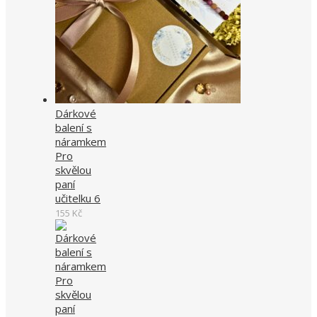
Dárkové
balení s
náramkem
Pro
skvělou
paní
učitelku 6
155
Kč