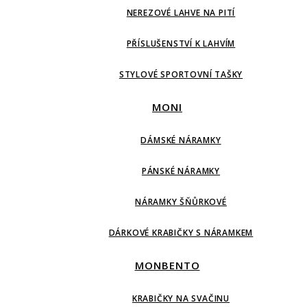
NEREZOVÉ LAHVE NA PITÍ
PŘÍSLUŠENSTVÍ K LAHVÍM
STYLOVÉ SPORTOVNÍ TAŠKY
MONI
DÁMSKÉ NÁRAMKY
PÁNSKÉ NÁRAMKY
NÁRAMKY ŠŇŮRKOVÉ
DÁRKOVÉ KRABIČKY S NÁRAMKEM
MONBENTO
KRABIČKY NA SVAČINU