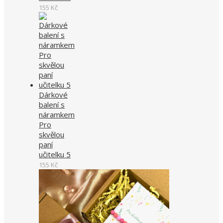
155
Kč
Dárkové
balení s
náramkem
Pro
skvělou
paní
učitelku 5
155
Kč