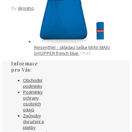
By
designoved
Reisenthel - skládací taška MINI MAXI
SHOPPER french blue
175
Kč
Informace
pro Vás:
Obchodní
podmínky
Podmínky
ochrany
osobních
údajů
Způsoby
doručení a
platby