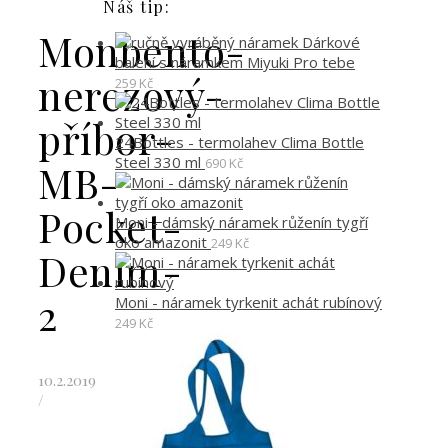
Náš tip:
Monbento-
Dárkové
balení s náramkem Miyuki Pro tebe
nerezový-
259
Kč
příbor-
24Bottles - termolahev Clima Bottle
Steel 330 ml
690
Kč
MB-
Pocket-
Moni - dámský náramek růženín tygří
oko amazonit
249
Kč
Denim-
2
Moni - náramek tyrkenit achát rubínový
249
Kč
10.2.2019
/