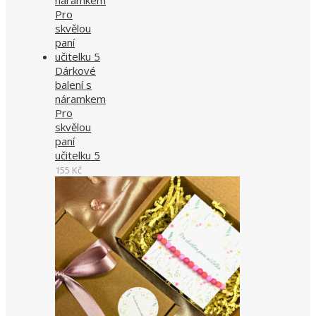
Dárkové
balení s
náramkem
Pro
skvělou
paní
učitelku 5
155
Kč