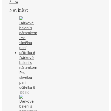
Žlutá
Novinky:
Dárkové
balení s
náramkem
Pro
skvělou
paní
učitelku 6
155
Kč