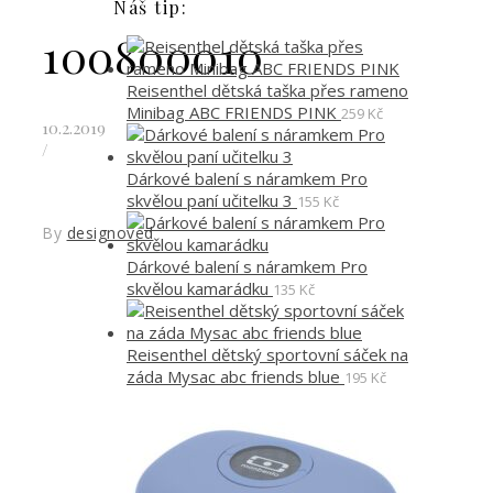
Náš tip:
100800010
Reisenthel dětská taška přes rameno
Minibag ABC FRIENDS PINK
259
Kč
10.2.2019
/
Dárkové balení s náramkem Pro
skvělou paní učitelku 3
155
Kč
By
designoved
Dárkové balení s náramkem Pro
skvělou kamarádku
135
Kč
Reisenthel dětský sportovní sáček na
záda Mysac abc friends blue
195
Kč