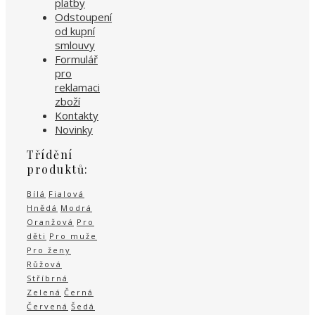
platby
Odstoupení
od kupní
smlouvy
Formulář
pro
reklamaci
zboží
Kontakty
Novinky
Třídění
produktů:
Bílá
Fialová
Hnědá
Modrá
Oranžová
Pro
děti
Pro muže
Pro ženy
Růžová
Stříbrná
Zelená
Černá
Červená
Šedá