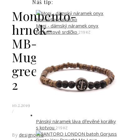
Náš tip:
Monbento-
hrnek-
Moni - dámský náramek onyx
hematitové srdíčko
219
Kč
MB-
Mug-
green-
2
10.2.2019
/
Pánský náramek láva dřevěné korálky
s kotvou
219
Kč
By
designoved