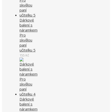
Dárkové
balení s
náramkem
Pro
skvělou
paní
učitelku 5
155
Kč
Dárkové
balení s
náramkem