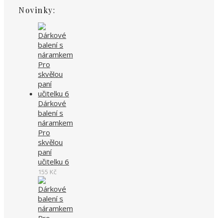
Novinky:
Dárkové
balení s
náramkem
Pro
skvělou
paní
učitelku 6
155
Kč