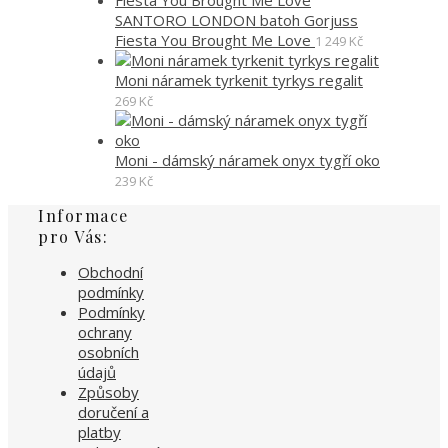
SANTORO LONDON batoh Gorjuss
Fiesta You Brought Me Love
1 249
Kč
Moni náramek tyrkenit tyrkys regalit
269
Kč
Moni - dámský náramek onyx tygří oko
239
Kč
Informace
pro Vás:
Obchodní
podmínky
Podmínky
ochrany
osobních
údajů
Způsoby
doručení a
platby