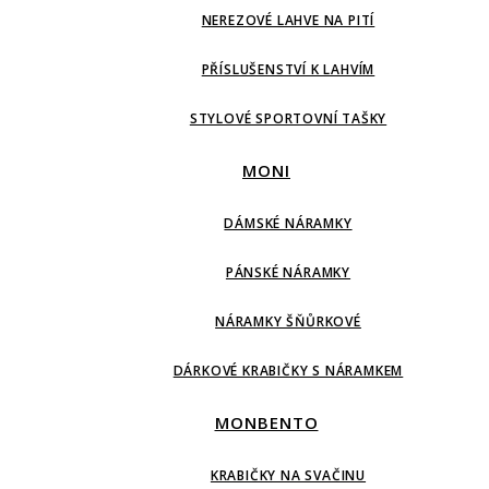
NEREZOVÉ LAHVE NA PITÍ
PŘÍSLUŠENSTVÍ K LAHVÍM
STYLOVÉ SPORTOVNÍ TAŠKY
MONI
DÁMSKÉ NÁRAMKY
PÁNSKÉ NÁRAMKY
NÁRAMKY ŠŇŮRKOVÉ
DÁRKOVÉ KRABIČKY S NÁRAMKEM
MONBENTO
KRABIČKY NA SVAČINU