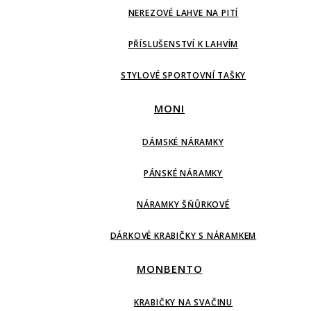
NEREZOVÉ LAHVE NA PITÍ
PŘÍSLUŠENSTVÍ K LAHVÍM
STYLOVÉ SPORTOVNÍ TAŠKY
MONI
DÁMSKÉ NÁRAMKY
PÁNSKÉ NÁRAMKY
NÁRAMKY ŠŇŮRKOVÉ
DÁRKOVÉ KRABIČKY S NÁRAMKEM
MONBENTO
KRABIČKY NA SVAČINU