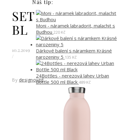
Náš tip:
SET
BL
Moni - náramek labradorit, malachit s
Budhou
220
Kč
10.2.2019
Dárkové balení s náramkem Krásné
/
narozeniny 5
135
Kč
24Bottles - nerezová lahev Urban
By
designoved
Bottle 500 ml Black
489
Kč