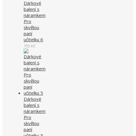
Dárkové
balení s
náramkem
Pro
skvělou
paní
učitelku 6
155
Kč
Dárkové
balení s
náramkem
Pro
skvělou
paní
učitelku 5