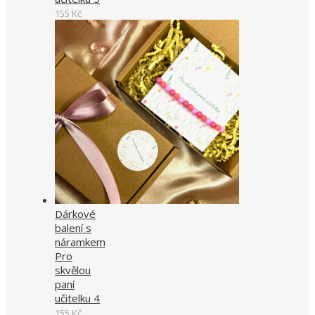
155
Kč
Dárkové
balení s
náramkem
Pro
skvělou
paní
učitelku 4
155
Kč