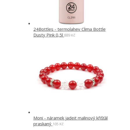
24Bottles - termolahev Clima Bottle
Dusty Pink 0,5l
889
Kč
Moni - náramek jadeit malinový křišťál
praskaný
105
Kč