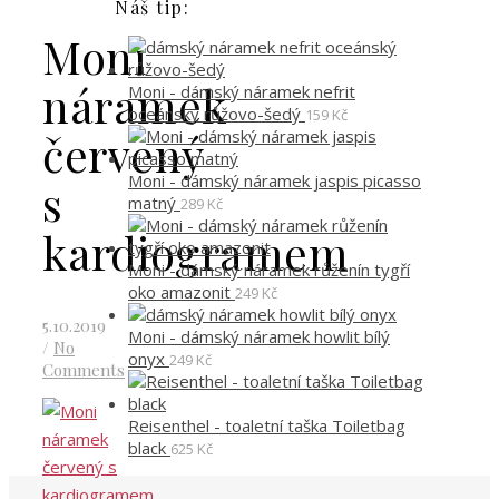
Náš tip:
Moni
náramek
Moni - dámský náramek nefrit
oceánský růžovo-šedý
159
Kč
červený
Moni - dámský náramek jaspis picasso
s
matný
289
Kč
kardiogramem
Moni - dámský náramek růženín tygří
oko amazonit
249
Kč
5.10.2019
Moni - dámský náramek howlit bílý
/
No
onyx
249
Kč
Comments
Reisenthel - toaletní taška Toiletbag
black
625
Kč