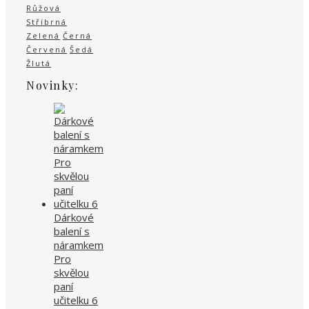
Růžová
Stříbrná
Zelená
Černá
Červená
Šedá
Žlutá
Novinky:
Dárkové
balení s
náramkem
Pro
skvělou
paní
učitelku 6