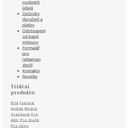
osobních
údajů
Způsoby
doručení a
platby
Odstoupení
od kupní
smlouvy
Formulář
pro
reklamaci
zboží
Kontakty
Novinky
Třídění
produktů:
Bílá
Fialová
Hnědá
Modrá
Oranžová
Pro
děti
Pro muže
Pro ženy