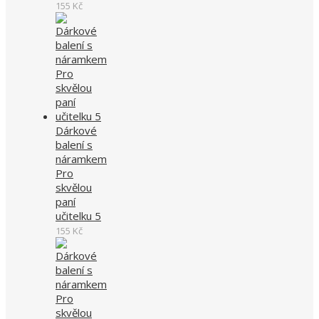
155
Kč
Dárkové
balení s
náramkem
Pro
skvělou
paní
učitelku 5
155
Kč