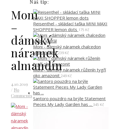
Náš tip:
Moni
–
Reisenthel - skládací taška MINI MAXI
SHOPPER lemon dots
175
Kč
dámský
Moni - dámský náramek chalcedon
náramek
jadeit křišťál
239
Kč
almandín
Moni - dámský náramek růženín tygří
oko amazonit
249
Kč
4.10.2019
/
No
Comments
Santoro pouzdro na brýle Statement
Pieces My Lady Garden has ...
345
Kč