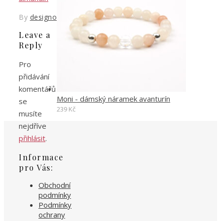
By
designoved
Leave a
Reply
Pro
přidávání
komentářů
Moni - dámský náramek avanturín
se
239
Kč
musíte
nejdříve
přihlásit
.
Informace
pro Vás:
Obchodní
podmínky
Podmínky
ochrany