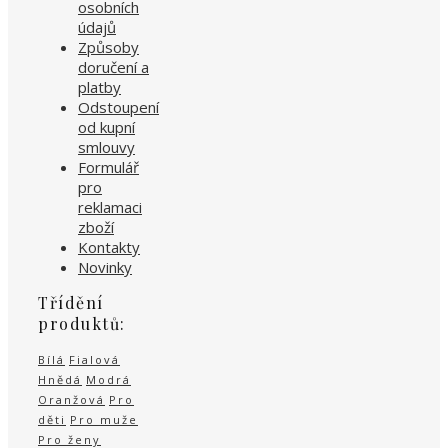
osobních
údajů
Způsoby
doručení a
platby
Odstoupení
od kupní
smlouvy
Formulář
pro
reklamaci
zboží
Kontakty
Novinky
Třídění
produktů:
Bílá
Fialová
Hnědá
Modrá
Oranžová
Pro
děti
Pro muže
Pro ženy