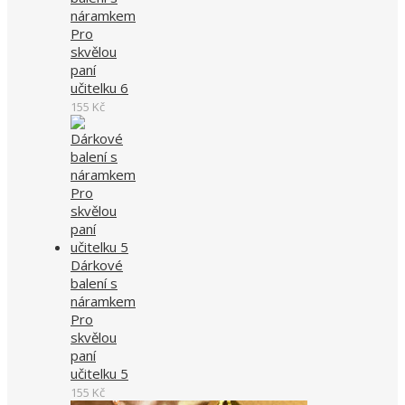
náramkem
Pro
skvělou
paní
učitelku 6
155
Kč
Dárkové
balení s
náramkem
Pro
skvělou
paní
učitelku 5
155
Kč