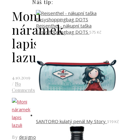
Náš tip:
Moni
náramek
Reisenthel - nákupní taška
Easyshoppingbag DOTS
575
Kč
lapis
lazuli
4.10.2019
/
No
Comments
SANTORO kulatý penál My Story
319
Kč
By
designoved