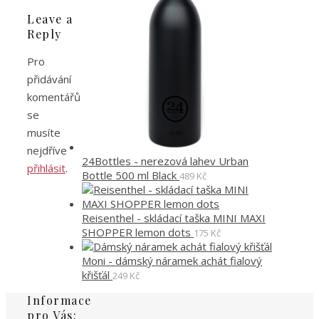
Leave a
Reply
Pro
přidávání
komentářů
se
musíte
nejdříve
24Bottles - nerezová lahev Urban
přihlásit
.
Bottle 500 ml Black
489
Kč
Reisenthel - skládací taška MINI MAXI
SHOPPER lemon dots
175
Kč
Moni - dámský náramek achát fialový
křišťál
249
Kč
Informace
pro Vás: