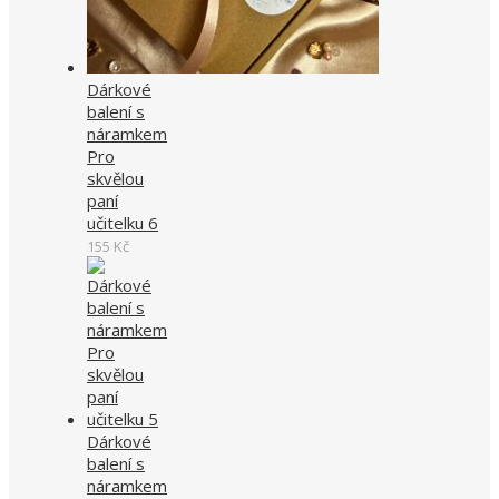
Dárkové
balení s
náramkem
Pro
skvělou
paní
učitelku 6
155
Kč
Dárkové
balení s
náramkem