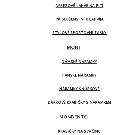
NEREZOVÉ LAHVE NA PITÍ
PŘÍSLUŠENSTVÍ K LAHVÍM
STYLOVÉ SPORTOVNÍ TAŠKY
MONI
DÁMSKÉ NÁRAMKY
PÁNSKÉ NÁRAMKY
NÁRAMKY ŠŇŮRKOVÉ
DÁRKOVÉ KRABIČKY S NÁRAMKEM
MONBENTO
KRABIČKY NA SVAČINU