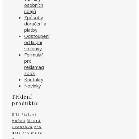
osobních
údajů
Způsoby
doručení a
platby
Odstoupení
od kupní
smlouvy
Formulář
pro
reklamaci
zboží
Kontakty
Novinky
Třídění
produktů:
Bílá
Fialová
Hnědá
Modrá
Oranžová
Pro
děti
Pro muže