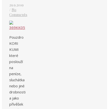
29.9.2019
/
No
Comments
Pouzdro
KORI
KUMI
které
poslouží
na
peníze,
sluchátka
nebo jiné
drobnosti
a jako
přívěšek