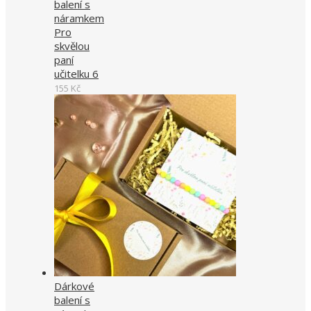
balení s
náramkem
Pro
skvělou
paní
učitelku 6
155
Kč
Dárkové
balení s