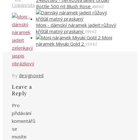
24Bottles - nerezová lahev Urban
Comments
Bottle 500 ml Blush Rose
489
Kč
Moni - dámský náramek jadeit růžový
křišťál matný praskaný
199
Kč
Moni
náramek Miyuki Gold 2
159
Kč
By
designoved
Leave a
Reply
Pro
přidávání
komentářů
se
musíte