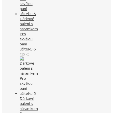
Dárkové
balení s
náramkem
Pro
skvělou
paní
učitelku 6
155
Kč
Dárkové
balení s
náramkem